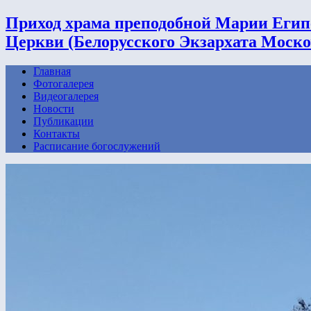
Приход храма преподобной Марии Егип
Церкви (Белорусского Экзархата Моско
Главная
Фотогалерея
Видеогалерея
Новости
Публикации
Контакты
Расписание богослужений