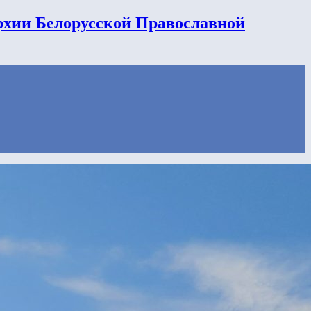
рхии Белорусской Православной