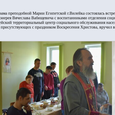
рама преподобной Марии Египетской г.Вилейка состоялась встре
оиерея Вячеслава Вабищевича с воспитанниками отделения соц
йский территориальный центр социального обслуживания населе
 присутствующих с праздником Воскресения Христова, вручил в