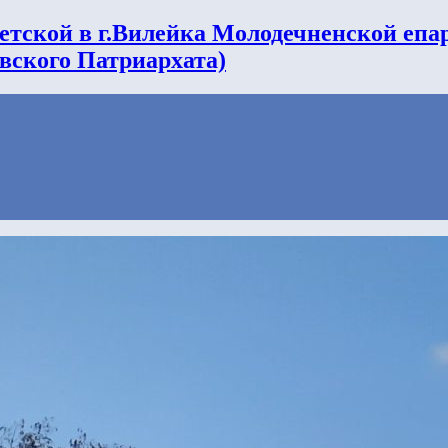
етской в г.Вилейка Молодечненской епа
вского Патриархата)