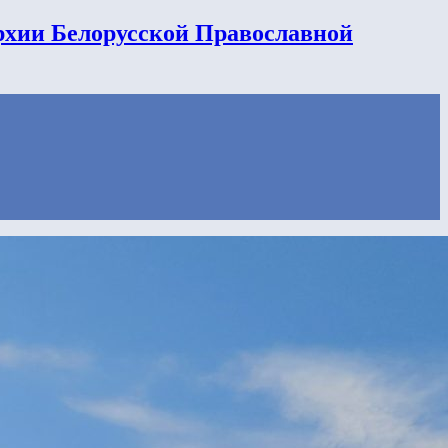
рхии Белорусской Православной