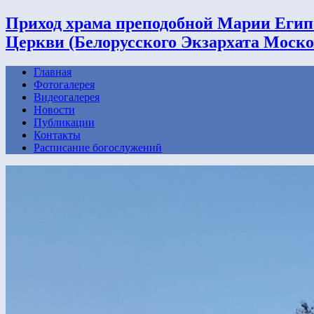
Приход храма преподобной Марии Егип
Церкви (Белорусского Экзархата Моско
Главная
Фотогалерея
Видеогалерея
Новости
Публикации
Контакты
Расписание богослужений