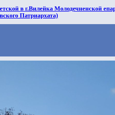
етской в г.Вилейка Молодечненской епа
вского Патриархата)