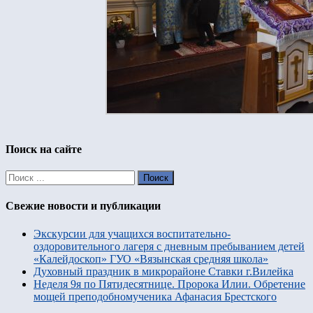
Поиск на сайте
Свежие новости и публикации
Экскурсии для учащихся воспитательно-
оздоровительного лагеря с дневным пребыванием детей
«Калейдоскоп» ГУО «Вязынская средняя школа»
Духовный праздник в микрорайоне Ставки г.Вилейка
Неделя 9я по Пятидесятнице. Пророка Илии. Обретение
мощей преподобномученика Афанасия Брестского