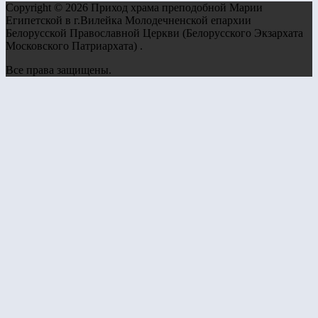
Copyright © 2026 Приход храма преподобной Марии
Египетской в г.Вилейка Молодечненской епархии
Белорусской Православной Церкви (Белорусского Экзархата
Московского Патриархата) .
Все права защищены.