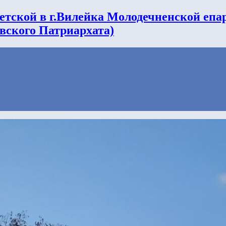
етской в г.Вилейка Молодечненской епа
вского Патриархата)