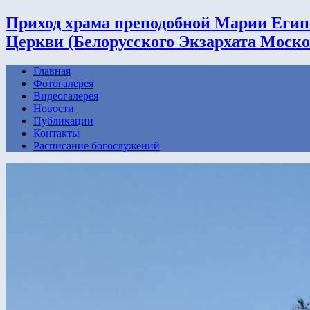
Приход храма преподобной Марии Егип
Церкви (Белорусского Экзархата Моско
Главная
Фотогалерея
Видеогалерея
Новости
Публикации
Контакты
Расписание богослужений