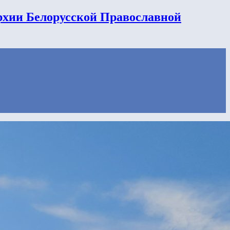
рхии Белорусской Православной