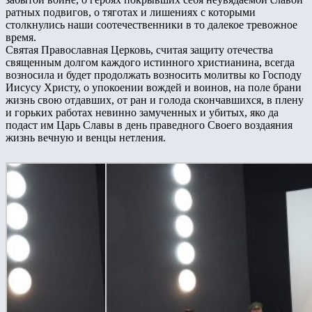
ратных подвигов, о тяготах и лишениях с которыми
столкнулись наши соотечественники в то далекое тревожное
время.
Святая Православная Церковь, считая защиту отечества
священным долгом каждого истинного христианина, всегда
возносила и будет продолжать возносить молитвы ко Господу
Иисусу Христу, о упокоении вождей и воинов, на поле брани
жизнь свою отдавших, от ран и голода скончавшихся, в плену
и горьких работах невинно замученных и убитых, яко да
подаст им Царь Славы в день праведного Своего воздаяния
жизнь вечную и венцы нетления.