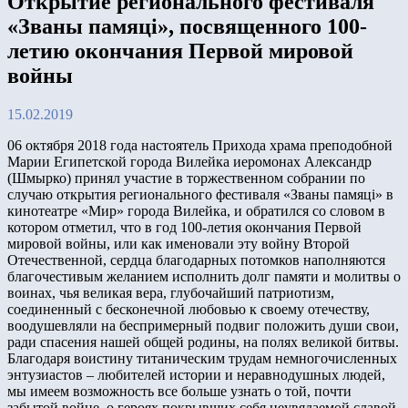
Открытие регионального фестиваля
«Званы памяці», посвященного 100-
летию окончания Первой мировой
войны
15.02.2019
06 октября 2018 года настоятель Прихода храма преподобной
Марии Египетской города Вилейка иеромонах Александр
(Шмырко) принял участие в торжественном собрании по
случаю открытия регионального фестиваля «Званы памяці» в
кинотеатре «Мир» города Вилейка, и обратился со словом в
котором отметил, что в год 100-летия окончания Первой
мировой войны, или как именовали эту войну Второй
Отечественной, сердца благодарных потомков наполняются
благочестивым желанием исполнить долг памяти и молитвы о
воинах, чья великая вера, глубочайший патриотизм,
соединенный с бесконечной любовью к своему отечеству,
воодушевляли на беспримерный подвиг положить души свои,
ради спасения нашей общей родины, на полях великой битвы.
Благодаря воистину титаническим трудам немногочисленных
энтузиастов – любителей истории и неравнодушных людей,
мы имеем возможность все больше узнать о той, почти
забытой войне, о героях покрывших себя неувядаемой славой