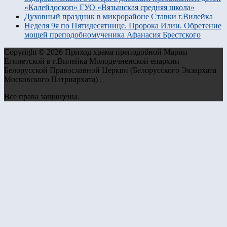
«Калейдоскоп» ГУО «Вязынская средняя школа»
Духовный праздник в микрорайоне Ставки г.Вилейка
Неделя 9я по Пятидесятнице. Пророка Илии. Обретение
мощей преподобномученика Афанасия Брестского
Copyright © 2026 Приход храма преподобной Марии
Египетской в г.Вилейка Молодечненской епархии
Белорусской Православной Церкви (Белорусского Экзархата
Московского Патриархата) .
Все права защищены.