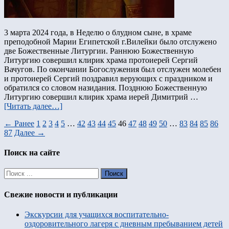
3 марта 2024 года, в Неделю о блудном сыне, в храме
преподобной Марии Египетской г.Вилейки было отслужено
две Божественные Литургии. Раннюю Божественную
Литургию совершил клирик храма протоиерей Сергий
Вачугов. По окончании Богослужения был отслужен молебен
и протоиерей Сергий поздравил верующих с праздником и
обратился со словом назидания. Позднюю Божественную
Литургию совершил клирик храма иерей Димитрий …
[Читать далее…]
← Ранее
1
2
3
4
5
…
42
43
44
45
46
47
48
49
50
…
83
84
85
86
87
Далее →
Поиск на сайте
Свежие новости и публикации
Экскурсии для учащихся воспитательно-
оздоровительного лагеря с дневным пребыванием детей