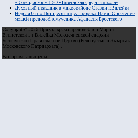
«Калейдоскоп» ГУО «Вязынская средняя школа»
Духовный праздник в микрорайоне Ставки г.Вилейка
Неделя 9я по Пятидесятнице. Пророка Илии. Обретение
мощей преподобномученика Афанасия Брестского
Copyright © 2026 Приход храма преподобной Марии
Египетской в г.Вилейка Молодечненской епархии
Белорусской Православной Церкви (Белорусского Экзархата
Московского Патриархата) .
Все права защищены.