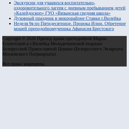
Экскурсии для учащихся воспитательно-
оздоровительного лагеря с дневным пребыванием детей
«Калейдоскоп» ГУО «Вязынская средняя школа»
Духовный праздник в микрорайоне Ставки г.Вилейка
Неделя 9я по Пятидесятнице. Пророка Илии. Обретение
мощей преподобномученика Афанасия Брестского
Copyright © 2026 Приход храма преподобной Марии
Египетской в г.Вилейка Молодечненской епархии
Белорусской Православной Церкви (Белорусского Экзархата
Московского Патриархата) .
Все права защищены.