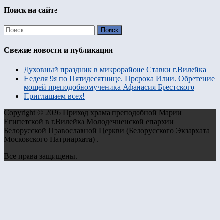
Поиск на сайте
Свежие новости и публикации
Духовный праздник в микрорайоне Ставки г.Вилейка
Неделя 9я по Пятидесятнице. Пророка Илии. Обретение
мощей преподобномученика Афанасия Брестского
Приглашаем всех!
Copyright © 2026 Приход храма преподобной Марии
Египетской в г.Вилейка Молодечненской епархии
Белорусской Православной Церкви (Белорусского Экзархата
Московского Патриархата) .
Все права защищены.