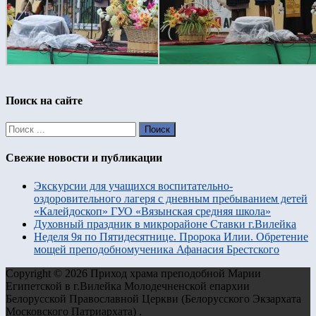
Поиск на сайте
Свежие новости и публикации
Экскурсии для учащихся воспитательно-
оздоровительного лагеря с дневным пребыванием детей
«Калейдоскоп» ГУО «Вязынская средняя школа»
Духовный праздник в микрорайоне Ставки г.Вилейка
Неделя 9я по Пятидесятнице. Пророка Илии. Обретение
мощей преподобномученика Афанасия Брестского
Copyright © 2026 Приход храма преподобной Марии
Египетской в г.Вилейка Молодечненской епархии
Белорусской Православной Церкви (Белорусского Экзархата
Московского Патриархата) .