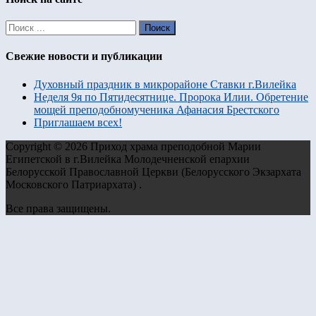
Свежие новости и публикации
Духовный праздник в микрорайоне Ставки г.Вилейка
Неделя 9я по Пятидесятнице. Пророка Илии. Обретение
мощей преподобномученика Афанасия Брестского
Приглашаем всех!
Copyright © 2026 Приход храма преподобной Марии
Египетской в г.Вилейка Молодечненской епархии
Белорусской Православной Церкви (Белорусского Экзархата
Московского Патриархата) .
Все права защищены.