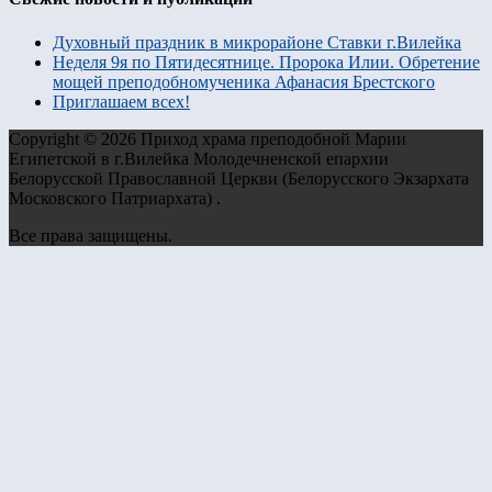
Духовный праздник в микрорайоне Ставки г.Вилейка
Неделя 9я по Пятидесятнице. Пророка Илии. Обретение
мощей преподобномученика Афанасия Брестского
Приглашаем всех!
Copyright © 2026 Приход храма преподобной Марии
Египетской в г.Вилейка Молодечненской епархии
Белорусской Православной Церкви (Белорусского Экзархата
Московского Патриархата) .
Все права защищены.