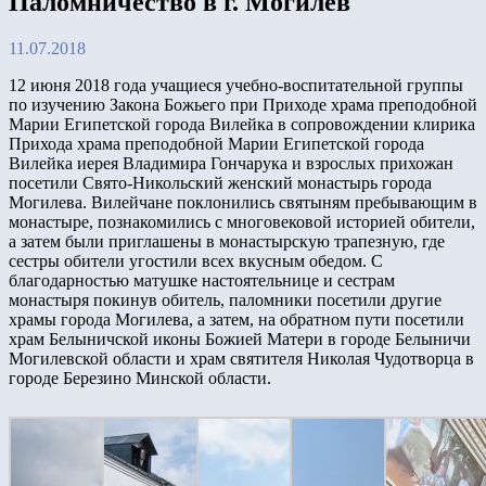
Паломничество в г. Могилев
11.07.2018
12 июня 2018 года учащиеся учебно-воспитательной группы
по изучению Закона Божьего при Приходе храма преподобной
Марии Египетской города Вилейка в сопровождении клирика
Прихода храма преподобной Марии Египетской города
Вилейка иерея Владимира Гончарука и взрослых прихожан
посетили Свято-Никольский женский монастырь города
Могилева. Вилейчане поклонились святыням пребывающим в
монастыре, познакомились с многовековой историей обители,
а затем были приглашены в монастырскую трапезную, где
сестры обители угостили всех вкусным обедом. С
благодарностью матушке настоятельнице и сестрам
монастыря покинув обитель, паломники посетили другие
храмы города Могилева, а затем, на обратном пути посетили
храм Белыничской иконы Божией Матери в городе Белыничи
Могилевской области и храм святителя Николая Чудотворца в
городе Березино Минской области.