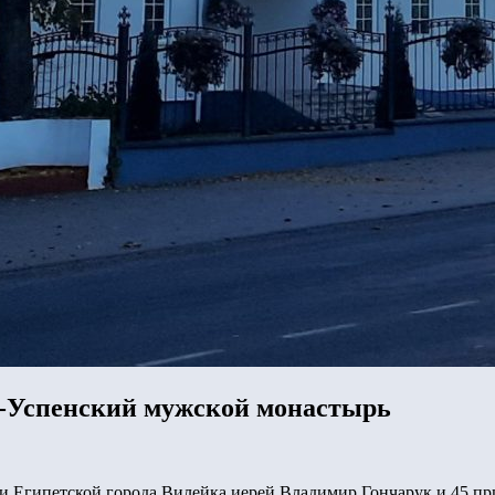
-Успенский мужской монастырь
ии Египетской города Вилейка иерей Владимир Гончарук и 45 п