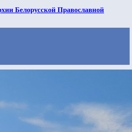
рхии Белорусской Православной