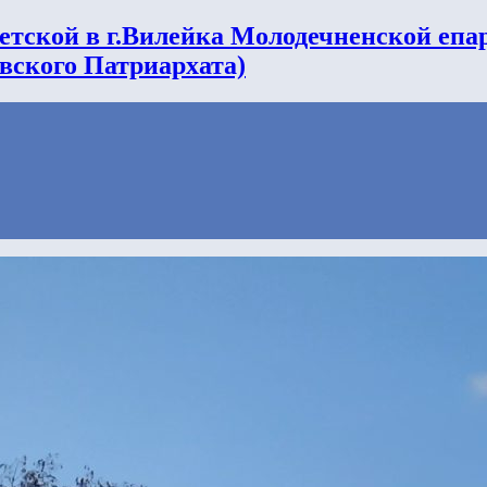
етской в г.Вилейка Молодечненской епа
вского Патриархата)