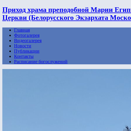
Приход храма преподобной Марии Егип
Церкви (Белорусского Экзархата Моско
Главная
Фотогалерея
Видеогалерея
Новости
Публикации
Контакты
Расписание богослужений