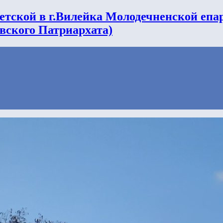
етской в г.Вилейка Молодечненской епа
вского Патриархата)