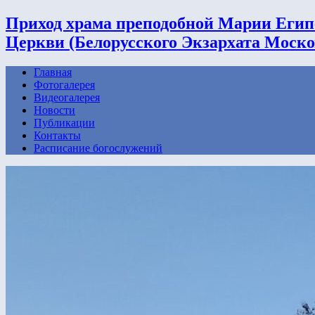
Приход храма преподобной Марии Егип
Церкви (Белорусского Экзархата Моско
Главная
Фотогалерея
Видеогалерея
Новости
Публикации
Контакты
Расписание богослужений