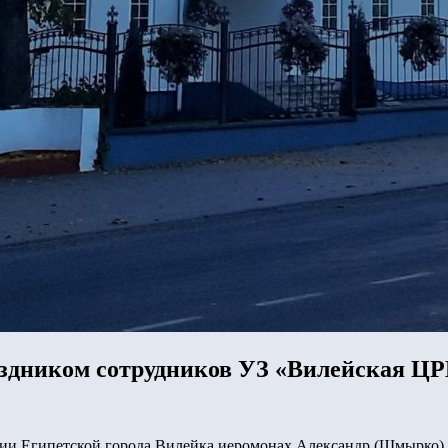
здником сотрудников УЗ «Вилейская ЦР
рии Египетской города Вилейка иеромонах Александр (Шмырко)