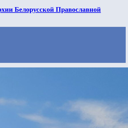
рхии Белорусской Православной