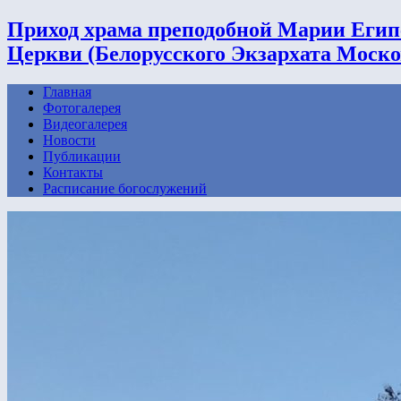
Приход храма преподобной Марии Егип
Церкви (Белорусского Экзархата Моско
Главная
Фотогалерея
Видеогалерея
Новости
Публикации
Контакты
Расписание богослужений