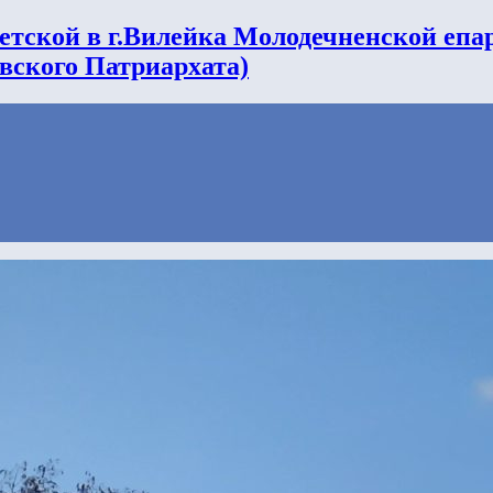
етской в г.Вилейка Молодечненской епа
вского Патриархата)