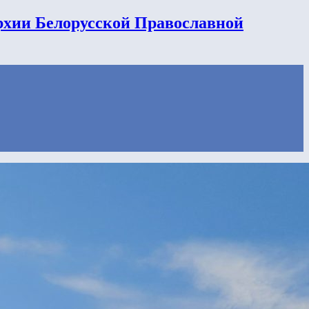
рхии Белорусской Православной